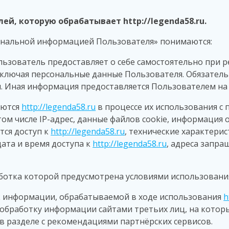
й, которую обрабатывает http://legenda58.ru
.
сональной информацией Пользователя» понимаются:
льзователь предоставляет о себе самостоятельно при ре
включая персональные данные Пользователя. Обязатель
 Иная информация предоставляется Пользователем на 
аются
http://legenda58.ru
в процессе их использования с
ом числе IP-адрес, данные файлов cookie, информация 
тся доступ к
http://legenda58.ru
, технические характери
ата и время доступа к
http://legenda58.ru
, адреса запр
работка которой предусмотрена условиями использован
 к информации, обрабатываемой в ходе использования
h
а обработку информации сайтами третьих лиц, на котор
е в разделе с рекомендациями партнёрских сервисов.