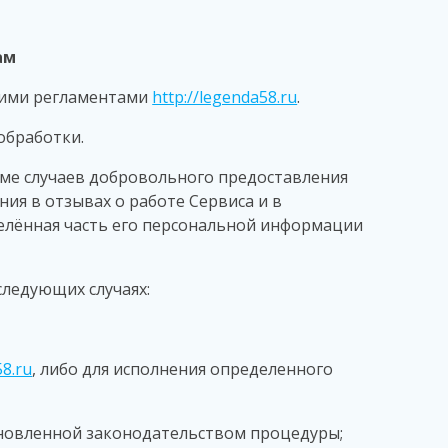
ам
ними регламентами
http://legenda58.ru
.
обработки.
оме случаев добровольного предоставления
ия в отзывах о работе Сервиса и в
делённая часть его персональной информации
ледующих случаях:
58.ru
, либо для исполнения определенного
ановленной законодательством процедуры;