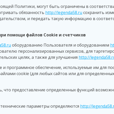
 настоящей Политики, могут быть ограничены в соответст
матривать обязанность
http://legenda58.ru
сохранить изм
дательством, и передать такую информацию в соответ
ри помощи файлов Cookie и счетчиков
a58.ru
оборудованию Пользователя и оборудованием
h
ователю персонализированных сервисов, для таргетиро
тельских целях, а также для улучшения
http://legenda58.r
ие и программное обеспечение, используемые им для по
йлами cookie (для любых сайтов или для определенных 
ь, что предоставление определенных функций возможно
е и технические параметры определяются
http://legenda58.