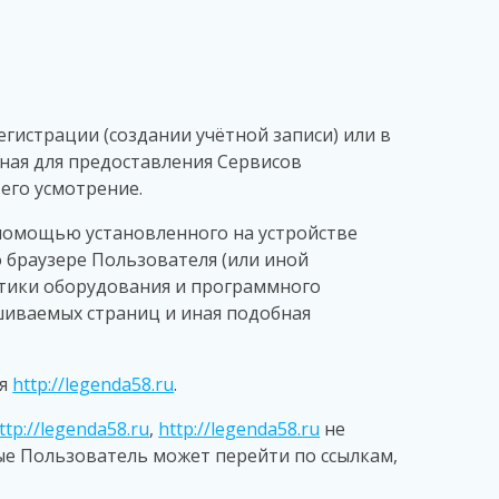
гистрации (создании учётной записи) или в
ная для предоставления Сервисов
его усмотрение.
 помощью установленного на устройстве
о браузере Пользователя (или иной
стики оборудования и программного
ашиваемых страниц и иная подобная
ия
http://legenda58.ru
.
ttp://legenda58.ru
,
http://legenda58.ru
не
ые Пользователь может перейти по ссылкам,