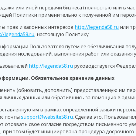
родажи или иной передачи бизнеса (полностью или в час
оящей Политики применительно к полученной им перс
иты прав и законных интересов
http://legenda58.ru
или тр
://legenda58.ru
, настоящую Политику;
й информации Пользователя путем ее обезличивания пол
едения исследований, выполнения работ или оказания 
льзователей
http://legenda58.ru
руководствуется Федера
нформации. Обязательное хранение данных
менить (обновить, дополнить) предоставленную им пе
 личных данных или обратившись за помощью в админ
доставленную им в рамках определенной заявки персо
ес почты
support@website58.ru
. Сделав это, Пользовате
т отозвать свое согласие посредством письменного у
ия, при этом будет инициирована процедура досрочного