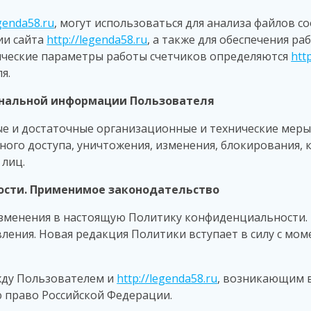
egenda58.ru
, могут использоваться для анализа файлов co
ии сайта
http://legenda58.ru
, а также для обеспечения р
нические параметры работы счетчиков определяются
htt
я.
нальной информации Пользователя
е и достаточные организационные и технические мер
ого доступа, уничтожения, изменения, блокирования, к
 лиц.
сти. Применимое законодательство
зменения в настоящую Политику конфиденциальности. 
ления. Новая редакция Политики вступает в силу с мом
жду Пользователем и
http://legenda58.ru
, возникающим в
 право Российской Федерации.