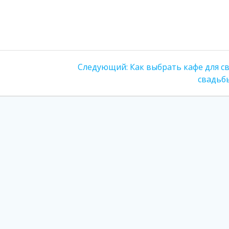
Следующая
Следующий:
Как выбрать кафе для с
запись:
свадьб