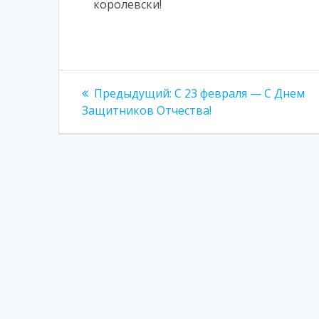
королевски!
Навигация
Предыдущая
Предыдущий:
С 23 февраля — С Днем
запись:
по
Защитников Отчества!
записям